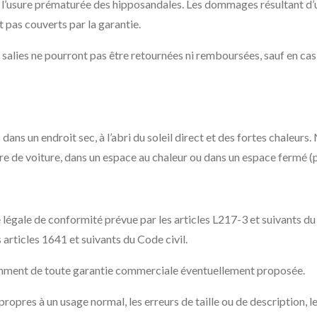
u l’usure prématurée des hipposandales. Les dommages résultant d’un
 pas couverts par la garantie.
 salies ne pourront pas être retournées ni remboursées, sauf en ca
ans un endroit sec, à l’abri du soleil direct et des fortes chaleu
fre de voiture, dans un espace au chaleur ou dans un espace fermé (
légale de conformité prévue par les articles L217-3 et suivants d
 articles 1641 et suivants du Code civil.
amment de toute garantie commerciale éventuellement proposée.
propres à un usage normal, les erreurs de taille ou de description, l