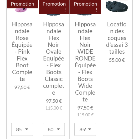
Promotion
Promotion
Promotion
!
!
Hipposa
Hipposa
Hipposa
Locatio
ndale
ndale
ndale
n des
Rose
Flex
Flex
coques
Équipée
Noir
Noir
d'essai 3
- Pink
Ovale
WIDE
tailles
Flex
Equipée
RONDE
55,00 €
Boot
- Flex
Équipée
Comple
Boots
- Flex
te
Classic
Boots
complet
Wide
97,50 €
e
Comple
te
97,50 €
97,50 €
115,00 €
115,00 €