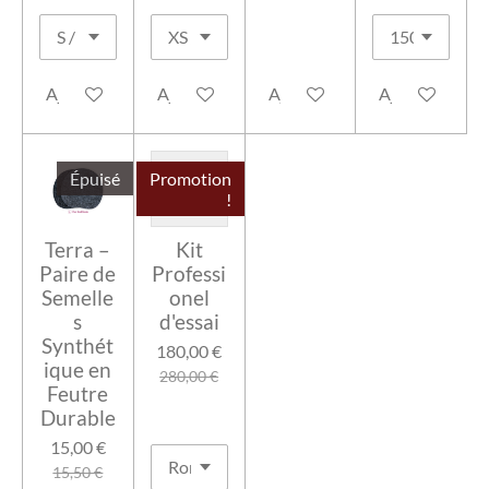
Ajouter au panier
Ajouter au panier
Ajouter au panier
Ajouter au pan
Épuisé
Promotion
!
Terra –
Kit
Paire de
Professi
Semelle
onel
s
d'essai
Synthét
180,00 €
ique en
280,00 €
Feutre
Durable
15,00 €
15,50 €