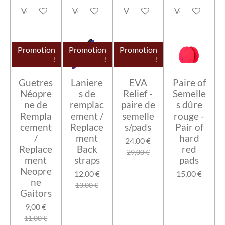
Voir les détails
Voir les détails
Voir les détails
Voir les détails
Promotion
Promotion
Promotion
!
!
!
Guetres
Laniere
EVA
Paire of
Néopre
s de
Relief -
Semelle
ne de
remplac
paire de
s dûre
Rempla
ement /
semelle
rouge -
cement
Replace
s/pads
Pair of
/
ment
hard
24,00 €
Replace
Back
red
29,00 €
ment
straps
pads
Neopre
12,00 €
15,00 €
ne
13,00 €
Gaitors
9,00 €
11,00 €