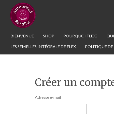
Passer
au
contenu
principal
BIENVENUE
SHOP
POURQUOI FLEX?
QUE
LES SEMELLES INTÉGRALE DE FLEX
POLITIQUE DE
Créer un compt
Adresse e-mail